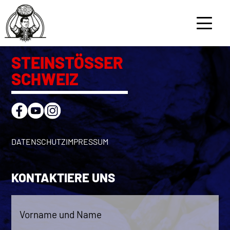
SALZMAN URS
3. August 2025
Bei
tka_admin
STEINSTÖSSER
SCHWEIZ
GESCHICHTE
ATHLETEN
DATENSCHUTZ
IMPRESSUM
WETTKÄMPFE
REGLEMENT & RANGLISTEN
KONTAKTIERE UNS
KONTAKT
Vorname
und
Name
*