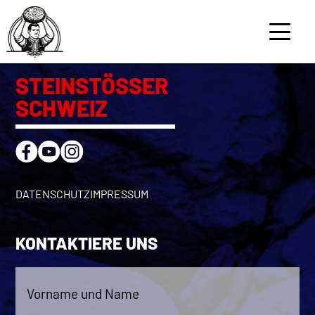
LEIMGRUBER ROGER
3. August 2025
Bei
tka_admin
STEINSTÖSSER
SCHWEIZ
GESCHICHTE
ATHLETEN
DATENSCHUTZ
IMPRESSUM
WETTKÄMPFE
REGLEMENT & RANGLISTEN
KONTAKTIERE UNS
KONTAKT
Vorname
und
Name
*